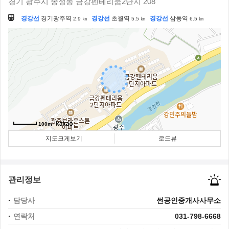
경기 광주시 송정동 금강펜테리움2단지 208
경강선
경기광주역
경강선
초월역
경강선
삼동역
2.9 ㎞
5.5 ㎞
6.5 ㎞
100m
지도크게보기
로드뷰
관리정보
담당사
썬공인중개사사무소
연락처
031-798-6668