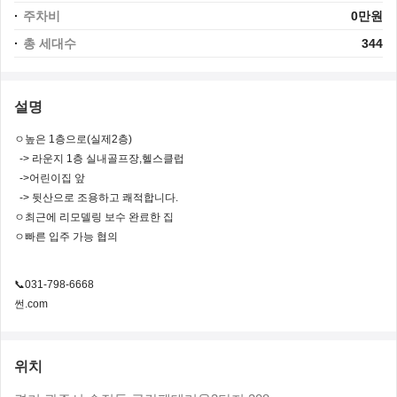
주차비
0만원
총 세대수
344
설명
ㅇ높은 1층으로(실제2층)
-> 라운지 1층 실내골프장,헬스클럽
->어린이집 앞
-> 뒷산으로 조용하고 쾌적합니다.
ㅇ최근에 리모델링 보수 완료한 집
ㅇ빠른 입주 가능 협의
📞031-798-6668
썬.com
위치