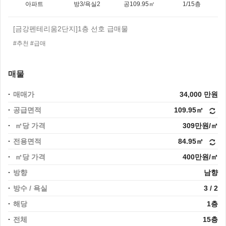
아파트
방3/욕실2
공109.95㎡
1/15층
[금강펜테리움2단지]1층 선호 급매물
#추천 #급매
매물
매매가
34,000 만원
공급면적
109.95㎡
㎡당 가격
309만원/㎡
전용면적
84.95㎡
㎡당 가격
400만원/㎡
방향
남향
방수 / 욕실
3 / 2
해당
1층
전체
15층