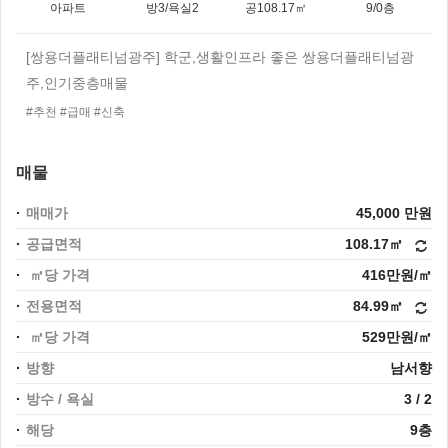
아파트
방3/욕실2
공108.17㎡
9/0층
[쌍용더플래티넘광주] 학군,생활인프라 좋은 쌍용더플래티넘광
주,인기중층매물
#추천 #급매 #신축
매물
매매가
45,000 만원
공급면적
108.17㎡
㎡당 가격
416만원/㎡
전용면적
84.99㎡
㎡당 가격
529만원/㎡
방향
남서향
방수 / 욕실
3 / 2
해당
9층