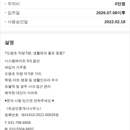
주차비
0만원
입주일
2026.07.08이후
사용승인일
2022.02.18
설명
?도평초 차량 5분, 생활편의 좋은 중층?
시스템에어컨 3대 옵션
세입자 거주중
도평초 차량 약 5분 거리
학원·마트·병원 등 생활인프라 우수
초월역 및 광주 시내 접근 편리
쾌적한 대단지 아파트
♥문의 사항 있으면 연락주세요.♥
《썬공인중개사사무소》
등록번호 : 제41610-2021-00029호
T. 031-798-6668
M. 010-5504-6602