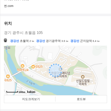
썬.com
위치
경기 광주시 초월읍 105
경강선
초월역
경강선
경기광주역
경강선
곤지암역
2 ㎞
3.6 ㎞
6.4 ㎞
100m
지도크게보기
로드뷰