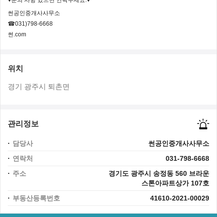
♥문의 사항 있으면 연락주세요.♥
썬공인중개사사무소
☎031)798-6668
썬.com
위치
경기 광주시 퇴촌면
관리정보
담당사
썬공인중개사사무소
연락처
031-798-6668
주소
경기도 광주시 송정동 560 브라운
스톤아파트상가 107호
부동산등록번호
41610-2021-00029