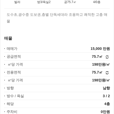
빌라
방3/욕실2
공75.7㎡
4/0층
도수초,광수중 도보권,층별 단독세대라 조용하고 쾌적한 고층 매
물
매물
매매가
15,000 만원
공급면적
75.7㎡
㎡당 가격
198만원/㎡
전용면적
75.7㎡
㎡당 가격
198만원/㎡
방향
남향
방수 / 욕실
3 / 2
해당
4층
주차비
0만원