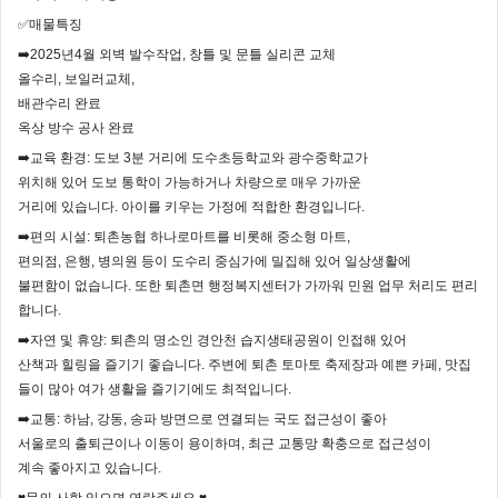
✅매물특징
➡️2025년4월 외벽 발수작업, 창틀 및 문틀 실리콘 교체
올수리, 보일러교체,
배관수리 완료
옥상 방수 공사 완료
➡️교육 환경: 도보 3분 거리에 도수초등학교와 광수중학교가
위치해 있어 도보 통학이 가능하거나 차량으로 매우 가까운
거리에 있습니다. 아이를 키우는 가정에 적합한 환경입니다.
➡️편의 시설: 퇴촌농협 하나로마트를 비롯해 중소형 마트,
편의점, 은행, 병의원 등이 도수리 중심가에 밀집해 있어 일상생활에
불편함이 없습니다. 또한 퇴촌면 행정복지센터가 가까워 민원 업무 처리도 편리
합니다.
➡️자연 및 휴양: 퇴촌의 명소인 경안천 습지생태공원이 인접해 있어
산책과 힐링을 즐기기 좋습니다. 주변에 퇴촌 토마토 축제장과 예쁜 카페, 맛집
들이 많아 여가 생활을 즐기기에도 최적입니다.
➡️교통: 하남, 강동, 송파 방면으로 연결되는 국도 접근성이 좋아
서울로의 출퇴근이나 이동이 용이하며, 최근 교통망 확충으로 접근성이
계속 좋아지고 있습니다.