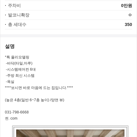
주차비
0만원
발코니확장
ㅇ
총 세대수
350
설명
*특 올리모델링
-바닥(타일,마루)
-시스템에어컨 6대
-주방 최신 시스템
-욕실
****보시면 바로 마음에 드는 집입니다.****
(높은 4층(일반 6~7층 높이) /양면 뷰)
031-798-6668
썬. com