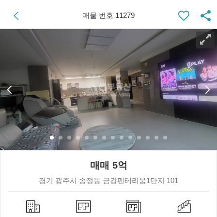
매물 번호 11279
매매 5억
경기 광주시 송정동 금강펜테리움1단지 101