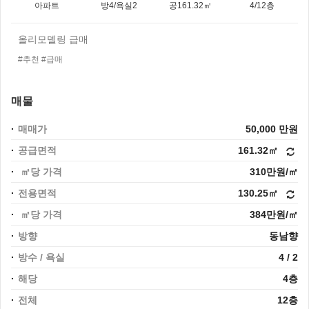
아파트
방4/욕실2
공161.32㎡
4/12층
올리모델링 급매
#추천 #급매
매물
매매가
50,000 만원
공급면적
161.32㎡
㎡당 가격
310만원/㎡
전용면적
130.25㎡
㎡당 가격
384만원/㎡
방향
동남향
방수 / 욕실
4 / 2
해당
4층
전체
12층