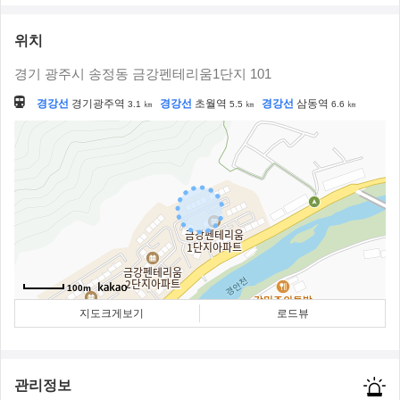
위치
경기 광주시 송정동 금강펜테리움1단지 101
경강선
경기광주역
경강선
초월역
경강선
삼동역
3.1 ㎞
5.5 ㎞
6.6 ㎞
100m
지도크게보기
로드뷰
관리정보